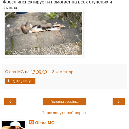
Фрося инспектирует и помогает на всех ступенях и
этапах
Olena MG
на
17:00:00
3 коментарі:
Надати доступ
‹
›
Головна сторінка
Переглянути веб-версію
Olena MG