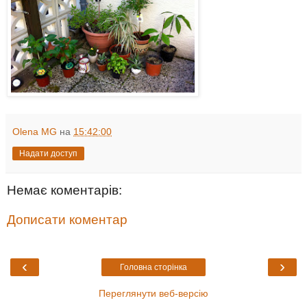
Olena MG
на
15:42:00
Надати доступ
Немає коментарів:
Дописати коментар
‹
›
Головна сторінка
Переглянути веб-версію